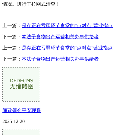
情况。进行了拉网式清查！
上一篇：
是存正在亏弱环节食堂的“点对点”营业指点
下一篇：
本法子食物出产运营相关办事供给者
上一篇：
是存正在亏弱环节食堂的“点对点”营业指点
下一篇：
本法子食物出产运营相关办事供给者
细致领会平安现系
2025-12-20