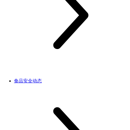
食品安全动态