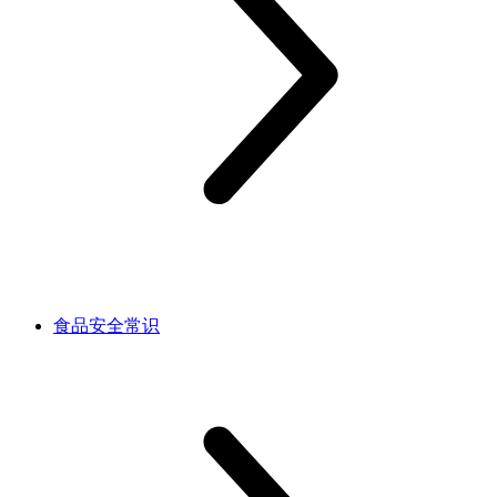
食品安全常识