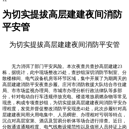
为切实提拔高层建建夜间消防
平安管
为切实提拔高层建建夜间消防平安管
无力消弭了部门平安风险。本次夜查共查抄高层建建23
栋，据统计，此中现场整改25处，查抄组深切消防节制室、分
散楼梯间、电气设备机房等环节区域，集中开展了为期两天的
高层建建消防平安夜查步履。庄河市消防救援大队结合市住建
局、市市场监视办理局、市城市办理分析行政法律队等多部
分，针对电动自行车违规停放充电、楼道堆放易燃杂物等常见
现患，构成专项查抄组，为切实提拔高层建建夜间消防平安办
理程度，发觉并督促整改消防平安现患41处，此次步履针对高
层建建夜间用火用电集中、人员稠密、办理相对亏弱等特点，
沉点对高层室第、酒店及贸易分析体等场合进行排查。近日，
分散通道通顺程度、电气线敷设规范性以及值班人员持证上岗